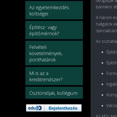
látogatják 
bármikor át 
Az egyetemkezdés
költségei
A három év 
hallgatók e
Építész- vagy
specializác
építőmérnök?
Az osztatl
Felvételi
Építé
követelmények,
ponthatárok
Építő
Mi is az a
Forma
kreditrendszer?
Ingat
Ösztöndíjak, kollégium
Körny
Város
Az MSc képz