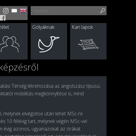
élet
Gólyáknak
Kari lapok
képzésről
tatási Térség létrehozása az angolszász típusú,
oktatói mobilitás megkönnyítése is, mind
áll, melynek elvégzése után lehet
MSc
-re
zés
10 félévig tart, melynek végén MSc-vel
om évig azonos, ugyanazokat az órákat