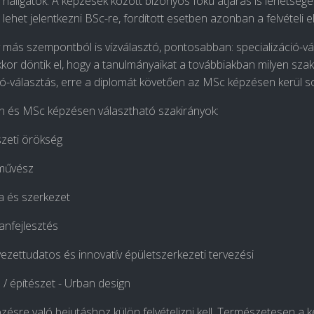
a hallgatók. A képzések között bizonyos fokú átjárás is lehetség
lehet jelentkezni BSc-re, fordított esetben azonban a felvételi eljá
más szempontból is vízválasztó, pontosabban: specializáció-vá
kkor döntik el, hogy a tanulmányaikat a továbbiakban milyen szak
ió-választás, erre a diplomát követően az MSc képzésen kerül so
an és MSc képzésen választható szakirányok:
szeti örökség
művész
 és szerkezet
lanfejlesztés
ezettudatos és innovatív épületszerkezeti tervezési
 / építészet - Urban design
ésre való bejutáshoz külön felvételizni kell. Természetesen a k