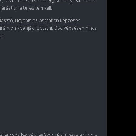
es, osztatlan képzésről egy kérvény leadásával
rást újra teljesíteni kell.
lasztó, ugyanis az osztatlan képzéses
irányon kívánják folytatni. BSc képzésen nincs
r.
étlépcsős képzés legfőbb célkitűzése az, hogy