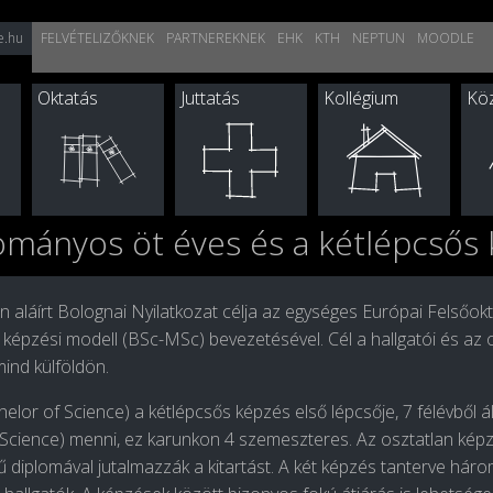
e.hu
FELVÉTELIZŐKNEK
PARTNEREKNEK
EHK
KTH
NEPTUN
MOODLE
Oktatás
Juttatás
Kollégium
Köz
mányos öt éves és a kétlépcsős 
 aláírt Bolognai Nyilatkozat célja az egységes Európai Felsőok
 képzési modell (BSc-MSc) bevezetésével. Cél a hallgatói és az 
mind külföldön.
helor of Science
) a kétlépcsős képzés első lépcsője, 7 félévből 
 Science
) menni, ez karunkon 4 szemeszteres. Az
osztatlan kép
 diplomával jutalmazzák a kitartást. A két képzés tanterve hár