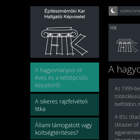
epitesz.bm
HK
A hagyo
A hagyományos öt
éves és a kétlépcsős
képzésről
Az 1999-ben
többciklusú
A sikeres rajzfelvételi
belföldön, 
titka
A
BSc
(
Bac
Állami támogatott vagy
(
Master of
költségtérítéses?
egyenértékű