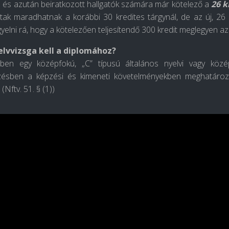
 és azután beiratkozott hallgatók számára már kötelező a
26 k
tak maradhatnak a korábbi 30 kredites tárgynál, de az új, 26 
yelni rá, hogy a kötelezően teljesítendő 300 kredit meglegyen 
elvvizsga kell a diplomához?
ben egy középfokú, „C” típusú általános nyelvi vagy közép
ésben a képzési és kimeneti követelményekben meghatározot
 (Nftv. 51. § (1))