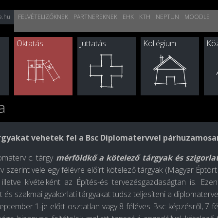
e.hu
FELVÉTELIZŐKNEK
PARTNEREKNEK
EHK
KTH
NEPTUN
MOODLE
Oktatás
Juttatás
Kollégium
Köz
a
rgyakat vehetek fel a Bsc Diplomatervvel párhuzamosa
omaterv c. tárgy
mérföldkő a kötelező tárgyak és szigorla
v szerint vele egy félévre előírt kötelező tárgyak (Magyar Épt
 illetve kivételként az Építés-és tervezésgazdaságtan is. Ezen
t és szakmai gyakorlati tárgyakat tudsz teljesíteni a diplomaterv
eptember 1-je előtt osztatlan vagy 8 féléves Bsc képzésről, 7 f