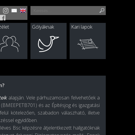
élet
Gólyáknak
Kari lapok
n?
tok
alapján. Vele párhuzamosan felvehetőek a
ört (BMEEPETB701) és az Építésjog és igazgatási
felül kötelezően, szabadon válaszható, illetve
ezéssel egyidőben.
éléves Bsc képzésre átjelentkezett hallgatóknak