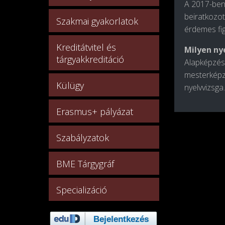
A 2017-ben
beiratkozot
Szakmai gyakorlatok
érdemes fig
Kreditátvitel és
Milyen ny
tárgyakkreditáció
Alapképzés
mesterképz
Külügy
nyelvvizsga.
Erasmus+ pályázat
Szabályzatok
BME Tárgygráf
Specializáció