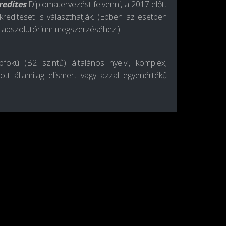
redites
Diplomatervezést felvenni, a 2017 előtt
krediteset is választhatják. (Ebben az esetben
az abszolutórium megszerzéséhez.)
fokú (B2 szintű) általános nyelvi, komplex;
t államilag elismert vagy azzal egyenértékű