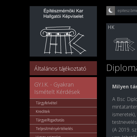
epitesz.bm
HK
Diplom
Általános tájékoztató
GY.I.K. - Gyakran
Milyen tá
Ismételt Kérdések
A Bsc Dipl
Tárgyfelvétel
mintatanter
Kreditek
ismeretek),
Tárgyelfogadtatás
testnevelés
Teljesítményértékelés
(A 2019. sz