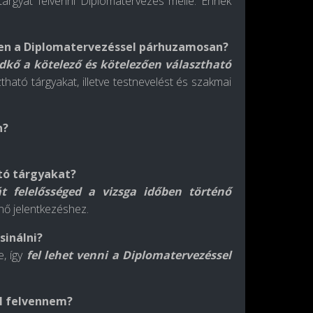
 tárgyat felvenni Diplomatervezés mellé. Ennek
sen a Diplomatervezéssel párhuzamosan?
dkő a kötelező és kötelezően választható
ató tárgyakat, illetve testnevelést és
szakmai
n?
tó tárgyakat?
át felelősséged a vizsga időben történő
ő jelentkezéshez.
sinálni?
e,
így
fel lehet venni a Diplomatervezéssel
ll felvennem?