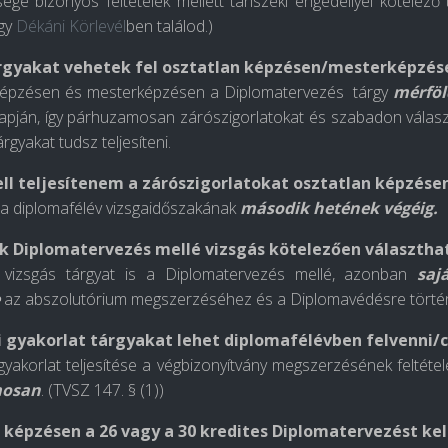
ége bizonyos feltételek mellett tanszéki engedéllyel kötelező
egy
Dékáni Körlevél
ben találod.)
rgyakat vehetek fel osztatlan képzésen/mesterképzé
képzésen és mesterképzésen a Diplomatervezés tárgy
mérföl
apján, így párhuzamosan zárószigorlatokat és szabadon választh
tárgyakat
tudsz teljesíteni.
ll teljesítenem a zárószigorlatokat osztatlan képzése
a diplomafélév vizsgaidőszakának
második hetének végéig.
k Diplomatervezés mellé vizsgás kötelezően választha
 vizsgás tárgyat is a Diplomatervezés mellé, azonban
saj
az abszolutórium megszerzéséhez és a Diplomavédésre történ
 gyakorlat tárgyakat lehet diplomafélévben felvenni/c
yakorlat teljesítése a végbizonyítvány megszerzésének feltétel
mosan
. (TVSZ 147. § (1))
 képzésen a 26 vagy a 30 kredites Diplomatervezést ke