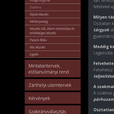
van lehetős
Vizsga-szigorlat
feltételeit 
Diploma
Átjelentkezés
Milyen tá
Méltányosság
Osztatlan 
Képzési idő, állami ösztöndíjas és
tárgyak
al
önköltséges képzés
gyakorlati 
Passzív félév
Meddig ke
Msc képzés
Legkésőbb 
Egyéb
Felvehete
Mintatantervek,
Felvehetsz
előtanulmányi rend
teljesítése
Zárthelyi ütemtervek
A szakmai
A szakmai g
Kérvények
párhuza
Osztatlan
Szakirányválasztás