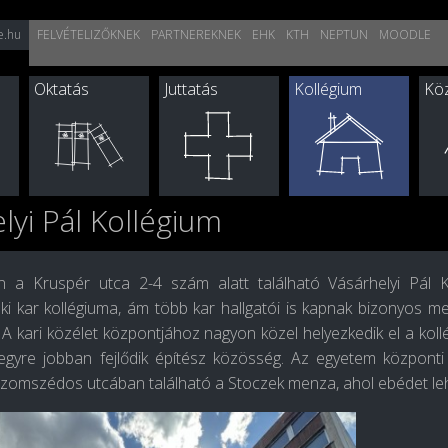
e.hu
FELVÉTELIZŐKNEK
PARTNEREKNEK
EHK
KTH
NEPTUN
MOODLE
Oktatás
Juttatás
Kollégium
Köz
lyi Pál Kollégium
 a Kruspér utca 2-4 szám alatt található Vásárhelyi Pál K
i kar kollégiuma, ám több kar hallgatói is kapnak bizonyos me
s. A kari közélet központjához nagyon közel helyezkedik el a koll
egyre jobban fejlődik építész közösség. Az egyetem központi é
szomszédos utcában található a Stoczek menza, ahol ebédet leh