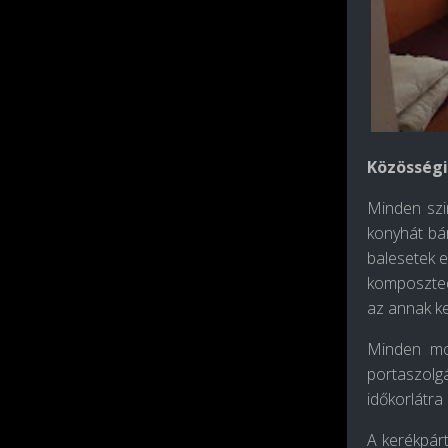
Közösségi
Minden szi
konyhát bár
balesetek e
komposztedé
az annak k
Minden mo
portaszolgá
időkorlátra
A kerékpárt