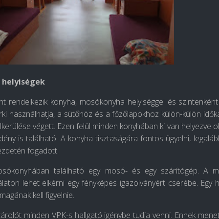
 helyisége
k
nt rendelkezik konyha, mosókonyha helyiséggel és szintenként 
ki használhatja, a sütőhöz és a főzőlapokhoz külön-külön idő
lkerülése végett. Ezen felül minden konyhában ki van helyezve ol
ny is található. A konyha tisztaságára fontos ügyelni, legaláb
ezdetén fogadott.
sókonyhában található egy mosó- és egy szárítógép. A 
laton lehet elkérni egy fényképes igazolványért cserébe. Egy 
 magának kell figyelnie.
árolót minden VPK-s hallgató igénybe tudja venni. Ennek menete,