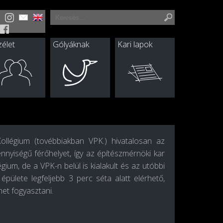
élet
Gólyáknak
Kari lapok
ollégium (tovébbiakban VPK.) hivatalosan az
nnyiségű férőhelyet, így az építészmérnöki kar
égium, de a VPK-n belül is kialakult és az utóbbi
pülete legfeljebb 3 perc séta alatt elérhető,
et fogyasztani.