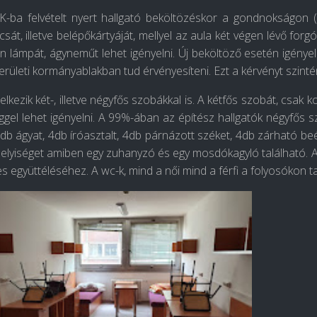
-ba felvételt nyert hallgató beköltözéskor a gondnokságon (
csát, illetve belépőkártyáját, mellyel az aula két végen lévő forg
n lámpát, ágyneműt lehet igényelni. Új beköltöző esetén igényeln
kerületi kormányablakban tud érvényesíteni. Ezt a kérvényt szint
lkezik két-, illetve négyfős szobákkal is. A kétfős szobát, csak 
gel lehet igényelni. A 99%-ában az építész hallgatók négyfős
db ágyat, 4db íróasztalt, 4db párnázott széket, 4db zárható be
lyiséget amiben egy zuhanyzó és egy mosdókagyló található. A
s együttéléséhez. A wc-k, mind a női mind a férfi a folyosókon ta