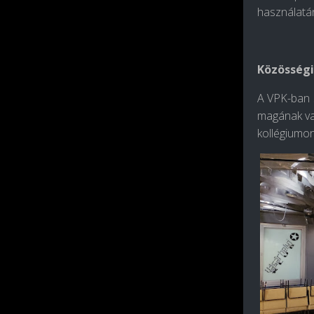
használatán
Közösségi
A VPK-ban s
magának val
kollégiumon