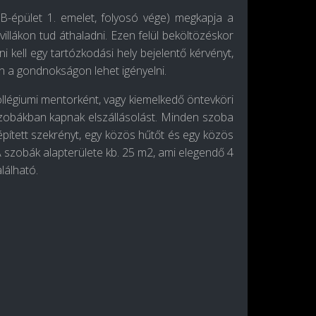
B-épület 1. emelet, folyosó vége) megkapja a
óvillákon tud áthaladni. Ezen felül beköltözéskor
i kell egy tartózkodási hely bejelentő kérvényt,
én a gondnokságon lehet igényelni.
kollégiumi mentorként, vagy kiemelkedő öntevköri
 szobákban kapnak elszállásolást. Minden szoba
épített szekrényt, egy közös hűtőt és egy közös
 szobák alapterülete kb. 25 m2, ami elegendő 4
lálható.