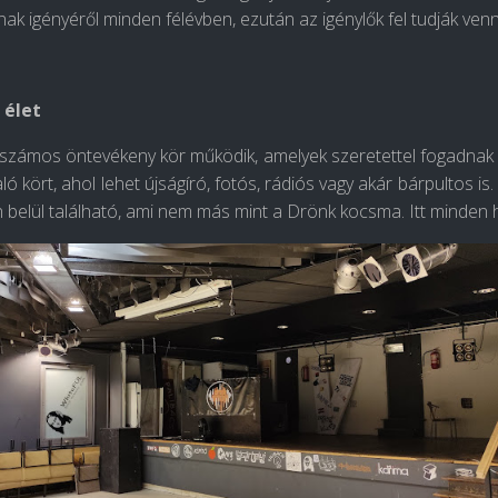
ak igényéről minden félévben, ezután az igénylők fel tudják venni
 élet
zámos öntevékeny kör működik, amelyek szeretettel fogadnak ép
ó kört, ahol lehet újságíró, fotós, rádiós vagy akár bárpultos is
 belül található, ami nem más mint a Drönk kocsma. Itt minden hé