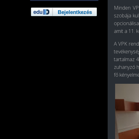
Minden VPK
szobája kul
opcionálisa
amit a 11. 
A VPK rende
tevékenység
tartalmaz 4
zuhanyzó he
fő kényelme