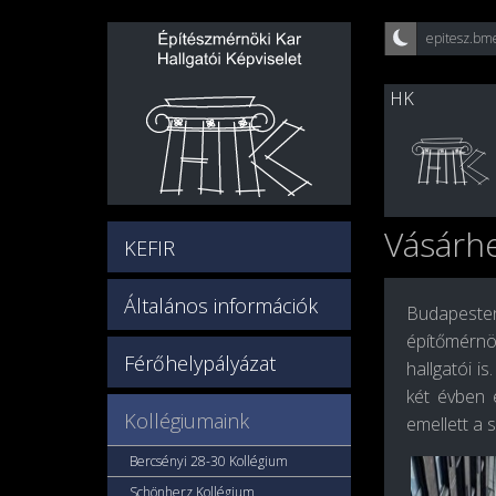
epitesz.bm
HK
Vásárhe
KEFIR
Általános információk
Budapesten
építőmérnök
Férőhelypályázat
hallgatói i
két évben 
Kollégiumaink
emellett a 
Bercsényi 28-30 Kollégium
Schönherz Kollégium