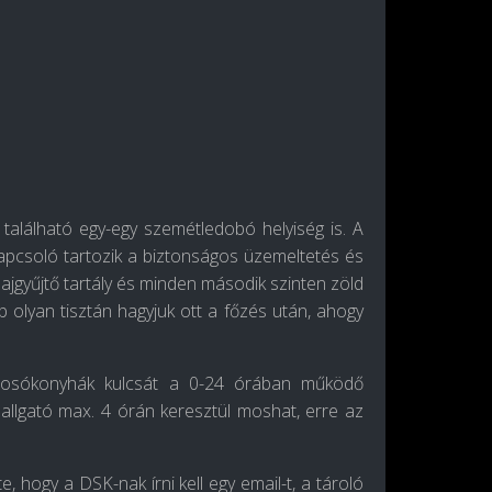
található egy-egy szemétledobó helyiség is. A
kapcsoló tartozik a biztonságos üzemeltetés és
ajgyűjtő tartály és minden második szinten zöld
b olyan tisztán hagyjuk ott a főzés után, ahogy
mosókonyhák kulcsát a 0-24 órában működő
hallgató max. 4 órán keresztül moshat, erre az
 hogy a DSK-nak írni kell egy email-t, a tároló