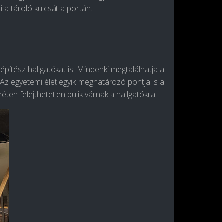
 a tároló kulcsát a portán.
ítész hallgatókat is. Mindenki megtalálhatja a
. Az egyetemi élet egyik meghatározó pontja is a
ten felejthetetlen bulik várnak a hallgatókra.