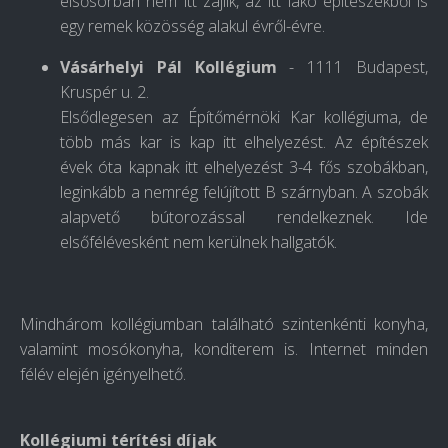
elsősorban nem itt zajlik, az itt lakó építészekből is
egy remek közösség alakul évről-évre.
Vásárhelyi Pál Kollégium
- 1111 Budapest,
Kruspér u. 2.
Elsődlegesen az Építőmérnöki Kar kollégiuma, de
több más kar is kap itt elhelyezést. Az építészek
évek óta kapnak itt elhelyezést 3-4 fős szobákban,
leginkább a nemrég felújított B szárnyban. A szobák
alapvető bútorozással rendelkeznek. Ide
elsőfélévesként nem kerülnek hallgatók.
Mindhárom kollégiumban található szintenkénti konyha,
valamint mosókonyha, konditerem is. Internet minden
félév elején igényelhető.
Kollégiumi térítési díjak