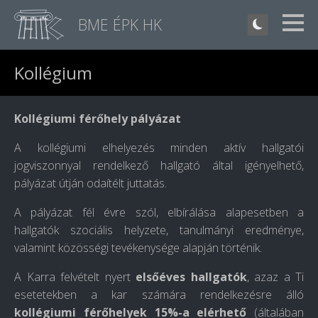
BME ÉPK HK
Kollégium
Kollégiumi férőhely pályázat
A kollégiumi elhelyezés minden aktív hallgatói
jogviszonnyal rendelkező hallgató által igényelhető,
pályázat útján odaítélt juttatás.
A pályázat fél évre szól, elbírálása alapesetben a
hallgatók szociális helyzete, tanulmányi eredménye,
valamint közösségi tevékenysége alapján történik.
A Karra felvételt nyert
elsőéves hallgatók
, azaz a Ti
esetetekben a kar számára rendelkezésre álló
kollégiumi férőhelyek 15%-a elérhető
(általában