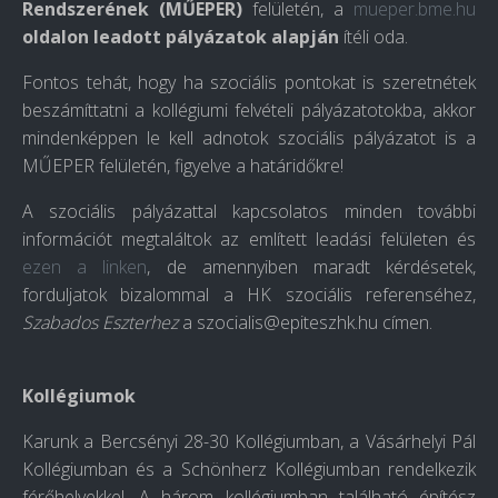
Rendszerének (MŰEPER)
felületén
, a
mueper.bme.hu
oldalon leadott pályázatok
alapján
ítéli oda.
Fontos tehát, hogy ha szociális pontokat is szeretnétek
beszámíttatni a kollégiumi felvételi pályázatotokba, akkor
mindenképpen le kell adnotok szociális pályázatot is a
MŰEPER felületén, figyelve a határidőkre!
A szociális pályázattal kapcsolatos minden további
információt megtaláltok az említett leadási felületen és
ezen a linken
, de amennyiben maradt kérdésetek,
forduljatok bizalommal a HK szociális referenséhez,
Szabados Eszterhez
a
szocialis@epiteszhk.hu
címen.
Kollégiumok
Karunk a Bercsényi 28-30 Kollégiumban, a Vásárhelyi Pál
Kollégiumban és a Schönherz Kollégiumban rendelkezik
férőhelyekkel. A három kollégiumban található építész