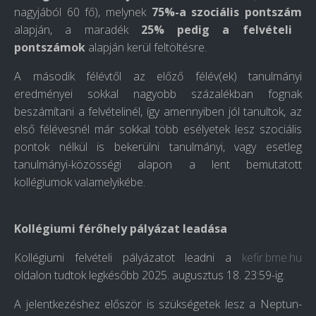
nagyjából 60 fő), melynek
75%-a szociális pontszám
alapján, a maradék
25% pedig a
felvételi
pontszámok
alapján kerül feltöltésre.
A második félévtől az előző félév(ek) tanulmányi
eredményei sokkal nagyobb százalékban fognak
beszámítani a felvételinél, így amennyiben jól tanultok, az
első félévesnél már sokkal több esélyetek lesz szociális
pontok nélkül is bekerülni tanulmányi, vagy esetleg
tanulmányi-közösségi alapon a lent bemutatott
kollégiumok valamelyikébe.
Kollégiumi férőhely pályázat leadása
Kollégiumi felvételi pályázatot leadni a
kefir.bme.hu
oldalon tudtok
legkésőbb 2025. augusztus 18. 23:59-ig.
A jelentkezéshez először is szükségetek lesz a Neptun-