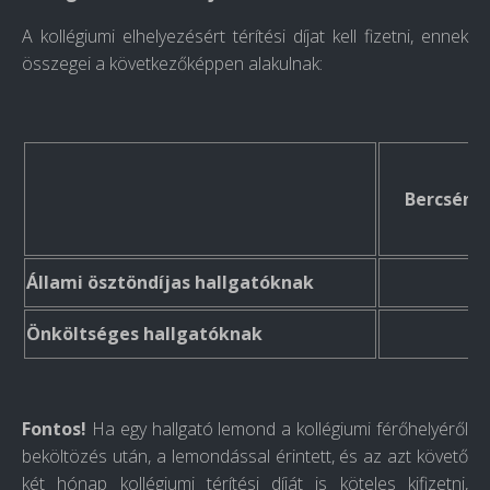
A kollégiumi elhelyezésért térítési díjat kell fizetni, ennek
összegei a következőképpen alakulnak:
Bercsényi
Állami ösztöndíjas hallgatóknak
11
Önköltséges hallgatóknak
23
Fontos!
Ha egy hallgató lemond a kollégiumi férőhelyéről
beköltözés után, a lemondással érintett, és az azt követő
két hónap kollégiumi térítési díját is köteles kifizetni,