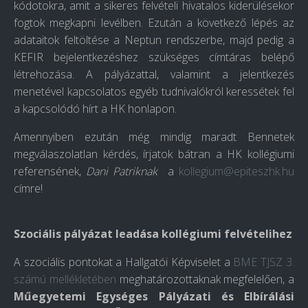
kódotokra, amit a sikeres felvételi hivatalos kiderülésekor
fogtok megkapni levélben. Ezután a következő lépés az
adataitok feltöltése a Neptun rendszerbe, majd pedig a
KEFIR bejelentkezéshez szükséges címtáras belépő
létrehozása. A pályázattal, valamint a jelentkezés
menetével kapcsolatos egyéb tudnivalókról keressétek fel
a
kapcsolódó hírt
a HK honlapon.
Amennyiben ezután még mindig maradt Bennetek
megválaszolatlan kérdés, írjatok bátran a
HK
kollégiumi
referensének,
Dani Patriknak
a
kollegium@epiteszhk.hu
címre!
Szociális pályázat leadása kollégiumi felvételihez
A
szociális pontokat
a Hallgatói Képviselet a
BME TJSZ 3.
számú mellékletében
meghatározottaknak megfelelően, a
Műegyetemi Egységes Pályázati és Elbírálási