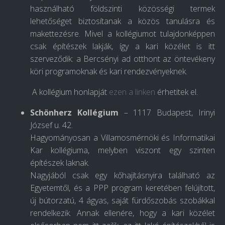
használható földszinti közösségi termek
lehetőséget biztosítanak a közös tanulásra és
makettezésre. Mivel a kollégiumot tulajdonképpen
csak építészek lakják, így
a kari közélet is itt
szerveződik
: a Bercsényi ad otthont az öntevékeny
köri programoknak és kari rendezvényeknek.
A kollégium honlapját
ezen a linken
érhetitek el.
Schönherz Kollégium
– 1117 Budapest, Irinyi
József u. 42.
Hagyományosan a Villamosmérnöki és Informatikai
Kar kollégiuma, melyben viszont egy szinten
építészek laknak.
Nagyjából csak egy kőhajításnyira található az
Egyetemtől, és a PPP program keretében felújított,
új bútorzatú, 4 ágyas, saját fürdőszobás szobákkal
rendelkezik. Annak ellenére, hogy a kari közélet