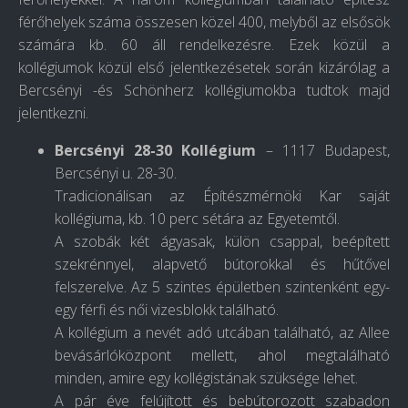
férőhelyek száma összesen közel 400, melyből az elsősök
számára kb. 60 áll rendelkezésre. Ezek közül a
kollégiumok közül első jelentkezésetek során kizárólag a
Bercsényi -és Schönherz kollégiumokba tudtok majd
jelentkezni.
Bercsényi 28-30 Kollégium
– 1117 Budapest,
Bercsényi u. 28-30.
Tradicionálisan az Építészmérnöki Kar saját
kollégiuma, kb. 10 perc sétára az Egyetemtől.
A szobák két ágyasak, külön csappal, beépített
szekrénnyel, alapvető bútorokkal és hűtővel
felszerelve. Az 5 szintes épületben szintenként egy-
egy férfi és női vizesblokk található.
A kollégium a nevét adó utcában található, az Allee
bevásárlóközpont mellett, ahol megtalálható
minden, amire egy kollégistának szüksége lehet.
A pár éve felújított és bebútorozott szabadon