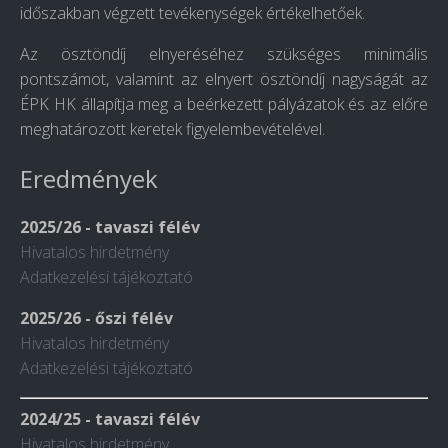
időszakban végzett tevékenységek értékelhetőek.
Az ösztöndíj elnyeréséhez szükséges minimális
pontszámot, valamint az elnyert ösztöndíj nagyságát az
ÉPK HK állapítja meg a beérkezett pályázatok és az előre
meghatározott keretek figyelembevételével.
Eredmények
2025/26 - tavaszi félév
Hivatalos hirdetmény
Adatkezelési tájékoztató
2025/26 - őszi félév
Hivatalos hirdetmény
Adatkezelési tájékoztató
2024/25 - tavaszi félév
Hivatalos hirdetmény