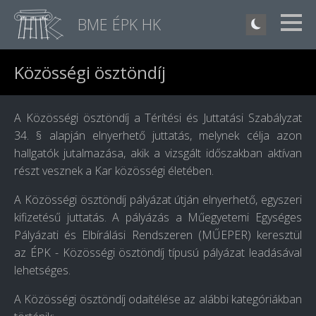
BME ÉPK HK
Közösségi ösztöndíj
A Közösségi ösztöndíj a Térítési és Juttatási Szabályzat
34. § alapján elnyerhető juttatás, melynek célja azon
hallgatók jutalmazása, akik a vizsgált időszakban aktívan
részt vesznek a Kar közösségi életében.
A Közösségi ösztöndíj pályázat útján elnyerhető, egyszeri
kifizetésű juttatás.
A pályázás a Műegyetemi Egységes
Pályázati és Elbírálási Rendszeren (MŰEPER) keresztül
az
ÉPK - Közösségi ösztöndíj típusú
pályázat leadásával
lehetséges.
A Közösségi ösztöndíj odaítélése az alábbi kategóriákban