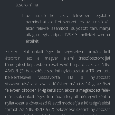
átsorolni, ha
az utolsó két aktív félévében legalább
harminchat kreditet szerzett és az utolsó két
aktív félévre számított súlyozott tanulmányi
átlaga meghaladja a TVSZ 3. melléklet szerinti
értékét.
Ezeken felül önköltséges költségviselési formára kell
átsorolni azt a magyar állami (rész)ösztöndíjjal
támogatott képzésben részt vevő hallgatót, aki az Nftv.
48/D. § (2) bekezdése szerinti nyilatkozatát a TR-ben tett
bejelentésével visszavonta. Ha a nyilatkozat
visszavonására a tavaszi félévben március 14-ig, az őszi
félévben október 14-ig kerül sor, akkor a megkezdett félév
már csak önköltséges formában folytatható, egyébként a
nyilatkozat a következő félévtől módosítja a költségviselési
formát. Az Nftv. 48/D. § (2) bekezdése szerinti nyilatkozat