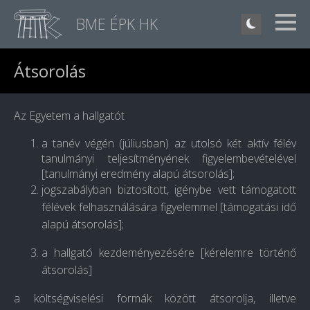
BME ÉPK HK
Átsorolás
Az Egyetem a hallgatót
a tanév végén (júliusban) az utolsó két aktív félév
tanulmányi teljesítményének figyelembevételével
[tanulmányi eredmény alapú átsorolás];
jogszabályban biztosított, igénybe vett támogatott
félévek felhasználására figyelemmel [támogatási idő
alapú átsorolás];
a hallgató kezdeményezésére [kérelemre történő
átsorolás]
a költségviselési formák között átsorolja, illetve