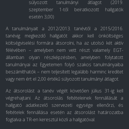
súlyozott tanulmányi átlagot (2019.
szeptember 1-től beiratkozott hallgatók
esetén 3,00)
A tanulmányait a 2012/2013. tanévtől a 2015/2016.
tanévig megkezdő hallgatót akkor kell önköltséges
költségviselési formára átsorolni, ha az utolsó két aktív
félévében – amelyben nem vett részt valamely EGT-
államban olyan részképzésben, amelyben folytatott
tanulmányai az Egyetemen folyó szakos tanulmányaiba
beszámíthatók – nem teljesített legalább harminc kreditet
vagy nem ért el 2,00 értékű súlyozott tanulmányi átlagot.
Az átsorolást a tanév végét követően július 31-ig kell
végrehajtani. Az átsorolás feltételeinek fennállását a
hallgató adatkezelő szervezeti egysége ellenőrzi, és
feltételek fennállása esetén az átsorolást határozatba
foglalva a TR-en keresztül közli a hallgatóval.