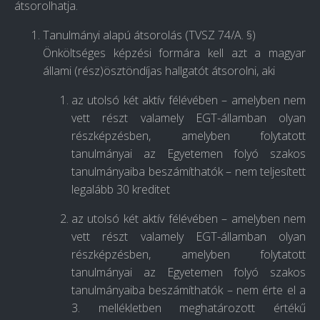
átsorolhatja.
Tanulmányi alapú átsorolás (TVSZ 74/A. §)
Önköltséges képzési formára kell azt a magyar
állami (rész)ösztöndíjas hallgatót átsorolni, aki
az utolsó két aktív félévében – amelyben nem
vett részt valamely EGT-államban olyan
részképzésben, amelyben folytatott
tanulmányai az Egyetemen folyó szakos
tanulmányaiba beszámíthatók – nem teljesített
legalább 30 kreditet
az utolsó két aktív félévében – amelyben nem
vett részt valamely EGT-államban olyan
részképzésben, amelyben folytatott
tanulmányai az Egyetemen folyó szakos
tanulmányaiba beszámíthatók – nem érte el a
3. mellékletben meghatározott értékű