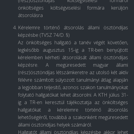
(rész)ösztöndíjas költségviselési formáról
önköltséges költségviselési formára kerüljön
átsorolásra
Kérelemre történő átsorolás állami ösztöndíjas
képzésbe (TVSZ 74/D. §)
Az önköltséges hallgató a tanév végét követően,
legkésőbb augusztus 15-ig a TR-ben benyújtott
kérelemben kérheti átsorolását állami ösztöndíjas
képzésre. A megüresedett magyar állami
(rész)ösztöndíjas létszámkeretre az utolsó két aktív
félévre számított súlyozott tanulmányi átlag alapján
a legjobban teljesítő, azonos szakon tanulmányokat
folytató hallgatókat lehet átsorolni. A KTH július 31-
ig a TR-en keresztül tájékoztatja az önköltséges
hallgatókat a kérelemre történő átsorolás
lehetőségéről, továbbá a szakonként megüresedett
állami ösztöndíjas helyek számáról.
Hallgatót állami ösztöndíjas képzésbe akkor lehet