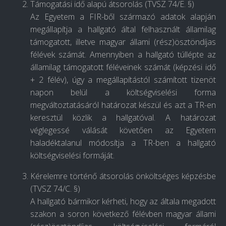
Támogatási idő alapú átsorolás (TVSZ 74/E. §)
Az Egyetem a FIR-ből származó adatok alapján
megállapítja a hallgató által felhasznált államilag
támogatott, illetve magyar állami (rész)ösztöndíjas
félévek számát. Amennyiben a hallgató túllépte az
államilag támogatott féléveinek számát (képzési idő
+ 2 félév), úgy a megállapítástól számított tizenöt
napon belül a költségviselési forma
megváltoztatásáról határozat készül és azt a TR-en
keresztül közlik a hallgatóval. A határozat
véglegessé válását követően az Egyetem
haladéktalanul módosítja a TR-ben a hallgató
költségviselési formáját.
Kérelemre történő átsorolás önköltséges képzésbe
(TVSZ 74/C. §)
A hallgató bármikor kérheti, hogy az általa megadott
szakon a soron következő félévben magyar állami