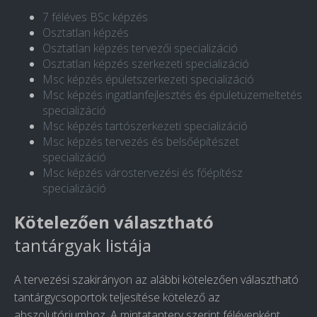
7 féléves BSc képzés
Osztatlan képzés
Osztatlan képzés tervezői specializáció
Osztatlan képzés szerkezeti specializáció
Msc képzés épületszerkezeti specializáció
Msc képzés ingatlanfejlesztés és épületüzemeltetés
specializáció
Msc képzés tartószerkezeti specializáció
Msc képzés tervezés és belsőépítészet
specializáció
Msc képzés várostervezési és főépítész
specializáció
Kötelezően választható
tantárgyak listája
A tervezési szakirányon az alábbi kötelezően választható
tantárgycsoportok teljesítése kötelező az
abszolutóriumhoz. A mintatanterv szerint félévenként