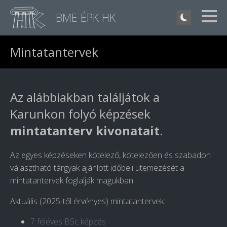
BME ÉPK HK
Mintatantervek
Az alábbiakban találjátok a
Karunkon folyó képzések
mintatanterv kivonatait
.
Az egyes képzéseken kötelező, kötelezően és szabadon
választható tárgyak ajánlott időbeli ütemezését a
mintatantervek foglalják magukban.
Aktuális (2025-től érvényes) mintatantervek:
7 féléves BSc képzés