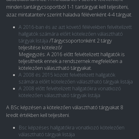
minden tantárgycsoportból 1-1 tantárgyat kell teljesíteni,
azaz mintatanterv szerint haladva félévenként 4-4 tárgyat.
A 2016-ban és az azt követő félévekben felvételizett
hallgatók számára előírt kötelezően választható
tárgyak listája
/Tárgycsoportonként 2 tárgy
teljesítése kötelező/
Megjegyzés: A 2016 előtt felvételizett hallgatók is
teljesíthetik ennek a rendszernek megfelelően a
kötelezően választható tárgyakat.
A 2008 és 2015 között felvételizett hallgatók
számára előírt kötelezően választható tárgyak listája
A 2008 előtt felvételizett hallgatókra vonatkozó
kötelezően választható tárgyak listája
A BSc képzésen a kötelezően választható tárgyakat 8
kredit értékben kell teljesíteni.
Bsc képzéses hallgatókra vonatkozó kötelezően
választható tárgyak listája