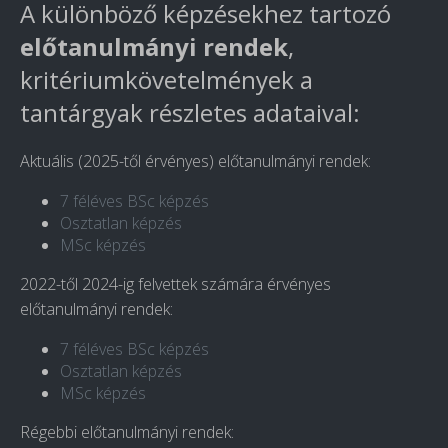
A különböző képzésekhez tartozó
előtanulmányi rendek
,
kritériumkövetelmények a
tantárgyak részletes adataival:
Aktuális (2025-től érvényes) előtanulmányi rendek:
7 féléves BSc képzés
Osztatlan képzés
MSc képzés
2022-től 2024-ig felvettek számára érvényes
előtanulmányi rendek:
7 féléves BSc képzés
Osztatlan képzés
MSc képzés
Régebbi előtanulmányi rendek: