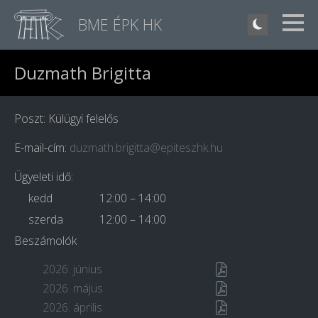
BME ÉPK HK
Duzmath Brigitta
Poszt: Külügyi felelős
E-mail-cím:
duzmath.brigitta@epiteszhk.hu
Ügyeleti idő:
kedd
12:00 – 14:00
szerda
12:00 – 14:00
Beszámolók
2026. június
2026. május
2026. április