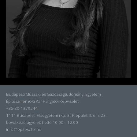
Budapesti Műszaki és Gazdaságtudományi Egyetem
Építészmérnöki Kar Hallgatói Képviselet
+36-30-1379244
1111 Budapest, Műegyetem rkp. 3., K épület III. em. 23.
következő ügyelet:
hétfő 10:00 – 12:00
info@epiteszhk.hu