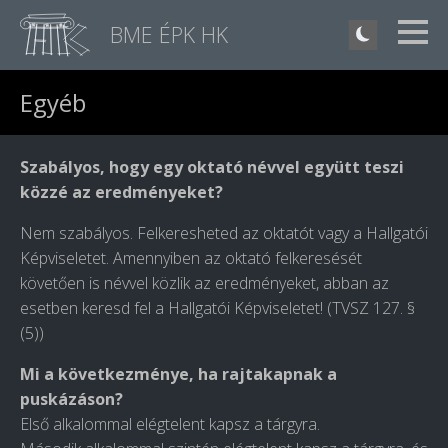
BME ÉPK HK
Egyéb
Szabályos, hogy egy oktató névvel együtt teszi
közzé az eredményeket?
Nem szabályos. Felkeresheted az oktatót vagy a Hallgatói
Képviseletet. Amennyiben az oktató felkeresését
követően is névvel közlik az eredményeket, abban az
esetben keresd fel a Hallgatói Képviseletet! (TVSZ 127. §
(5))
Mi a következménye, ha rajtakapnak a
puskázáson?
Első alkalommal elégtelent kapsz a tárgyra.