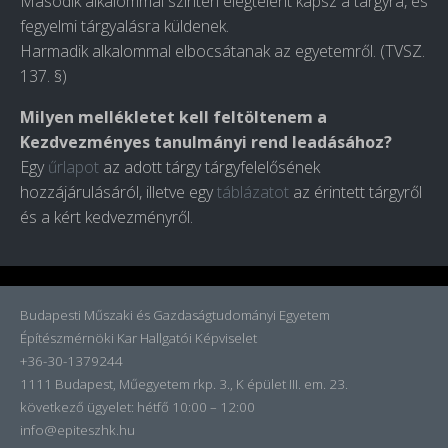
Második alkalommal szintén elégtelent kapsz a tárgyra, és
fegyelmi tárgyalásra küldenek.
Harmadik alkalommal elbocsátanak az egyetemről. (TVSZ.
137. §)
Milyen mellékletet kell feltöltenem a
Kezdvezményes tanulmányi rend leadásához?
Egy
űrlapot
az adott tárgy tárgyfelelősének
hozzájárulásáról, illetve egy
táblázatot
az érintett tárgyről
és a kért kedvezményről.
Budapesti Műszaki és Gazdaságtudományi Egyetem
Építészmérnöki Kar Hallgatói Képviselet
+36-30-1379244
1111 Budapest, Műegyetem rkp. 3., K épület III. em. 23.
következő ügyelet:
hétfő 10:00 – 12:00
info@epiteszhk.hu