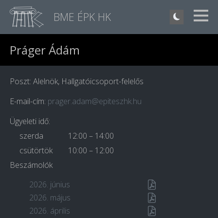
BME ÉPK HK
Práger Ádám
Poszt: Alelnök, Hallgatóicsoport-felelős
E-mail-cím:
prager.adam@epiteszhk.hu
Ügyeleti idő:
szerda
12:00 – 14:00
csütörtök
10:00 – 12:00
Beszámolók
2026. június
2026. május
2026. április