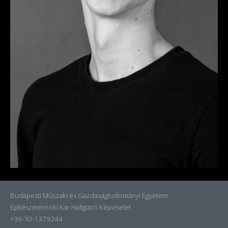
Budapesti Műszaki és Gazdaságtudományi Egyetem
Építészmérnöki Kar Hallgatói Képviselet
+36-30-1379244