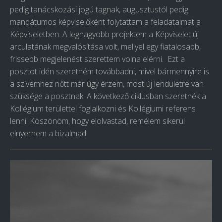
pedig tanácskozási jogú tagnak, augusztustól pedig
mandátumos képviselőként folytattam a feladataimat a
Képviseletben. A legnagyobb projektem a Képviselet új
arculatának megvalósítása volt, mellyel egy fiatalosabb,
frissebb megjelenést szerettem volna elérni. Ezt a
posztot idén szeretném továbbadni, mivel bármennyire is
a szívemhez nőtt már úgy érzem, most új lendületre van
szüksége a posztnak. A következő ciklusban szeretnék a
Kollégium területtel foglalkozni és Kollégiumi referens
lenni. Köszönöm, hogy elolvastad, remélem sikerül
elnyernem a bizalmad!