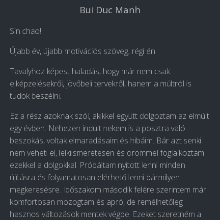
Bui Duc Manh
Sin chao!
Újabb év, újabb motivációs szöveg, régi én.
Tavalyhoz képest haladás, hogy már nem csak
elképzelésekről, jövőbeli tervekről, hanem a múltról is
tudok beszélni.
Ez a rész azoknak szól, akikkel együtt dolgoztam az elmúlt
egy évben. Nehezen indult nekem is a posztra való
beszokás, voltak elmaradásaim és hibáim. Bár azt senki
nem veheti el, lelkiismeretesen és örömmel foglalkoztam
ezekkel a dolgokkal. Próbáltam nyitott lenni minden
újításra és folyamatosan elérhető lenni bármilyen
megkeresésre. Időszakom második felére szerintem már
komfortosan mozogtam és apró, de remélhetőleg
hasznos változások mentek végbe. Ezeket szeretném a