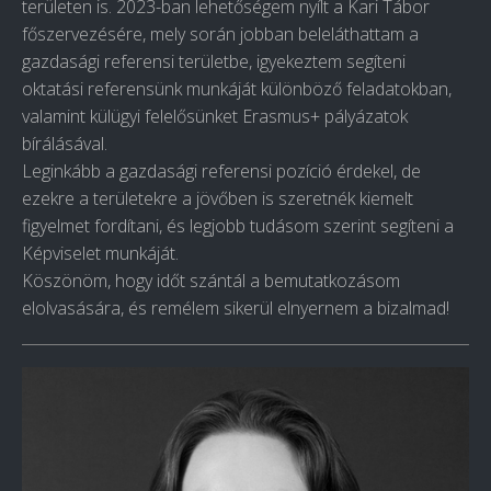
területen is. 2023-ban lehetőségem nyílt a Kari Tábor
főszervezésére, mely során jobban beleláthattam a
gazdasági referensi területbe, igyekeztem segíteni
oktatási referensünk munkáját különböző feladatokban,
valamint külügyi felelősünket Erasmus+ pályázatok
bírálásával.
Leginkább a gazdasági referensi pozíció érdekel, de
ezekre a területekre a jövőben is szeretnék kiemelt
figyelmet fordítani, és legjobb tudásom szerint segíteni a
Képviselet munkáját.
Köszönöm, hogy időt szántál a bemutatkozásom
elolvasására, és remélem sikerül elnyernem a bizalmad!