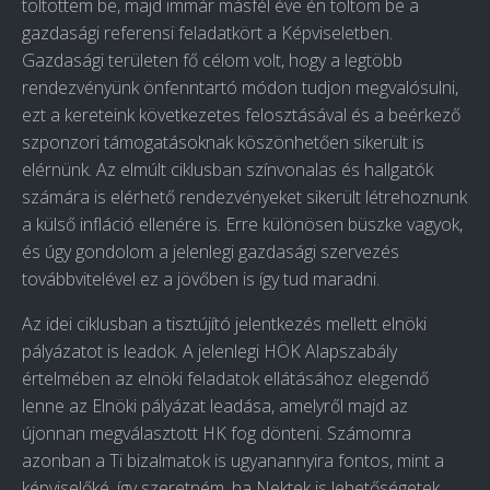
töltöttem be, majd immár másfél éve én töltöm be a
gazdasági referensi feladatkört a Képviseletben.
Gazdasági területen fő célom volt, hogy a legtöbb
rendezvényünk önfenntartó módon tudjon megvalósulni,
ezt a kereteink következetes felosztásával és a beérkező
szponzori támogatásoknak köszönhetően sikerült is
elérnünk. Az elmúlt ciklusban színvonalas és hallgatók
számára is elérhető rendezvényeket sikerült létrehoznunk
a külső infláció ellenére is. Erre különösen büszke vagyok,
és úgy gondolom a jelenlegi gazdasági szervezés
továbbvitelével ez a jövőben is így tud maradni.
Az idei ciklusban a tisztújító jelentkezés mellett elnöki
pályázatot is leadok. A jelenlegi HÖK Alapszabály
értelmében az elnöki feladatok ellátásához elegendő
lenne az Elnöki pályázat leadása, amelyről majd az
újonnan megválasztott HK fog dönteni. Számomra
azonban a Ti bizalmatok is ugyanannyira fontos, mint a
képviselőké, így szeretném, ha Nektek is lehetőségetek