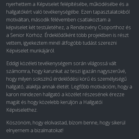
nyerhettem a Képviselet felépítésébe, működésébe és a
hallgatókért való tevékenységébe. Ezen tapasztalatokból
motiváltan, második félévemben csatlakoztam a
képviselet két testületéhez, a Rendezvény Csoporthoz és
a Senior Körhöz. Érdeklődőként több projektben is részt
vettem, igyekeztem minél átfogóbb tudást szerezni
Képviselet munkájáról.
Eddigi közéleti tevékenységem során világossá vált
számomra, hogy karunkat az teszi igazán nagyszerűvé,
hogy milyen sokszínű érdeklődési körű és személyiségű
hallgató, alakítja annak életét. Legfőbb motivációm, hogy a
karon mindezen hallgató a közélet részesének érezze
magát és hogy közelebb kerüljön a Hallgatói
Képviselethez.
Köszönöm, hogy elolvastad, bízom benne, hogy sikerül
elnyernem a bizalmatokat!