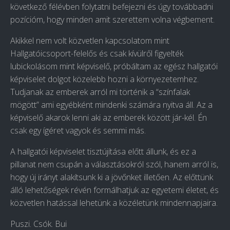
következő félévben folytatni befejezni és úgy továbbadni
pozícióm, hogy minden amit szerettem volna végbement.
Akikkel nem volt közvetlen kapcsolatom mint
Hallgatóicsoport-felelős és csak kívülről figyelték
lubickolásom mint képviselő, próbáltam az egész hallgatói
képviselet dolgot közelebb hozni a környezetemhez.
Tudjanak az emberek arról mi történik a “színfalak
mögött” ami egyébként mindenki számára nyitva áll. Az a
képviselő akarok lenni aki az emberek között jár-kél. Én
csak egy ígéret vagyok és semmi más.
A hallgatói képviselet tisztújítása előtt állunk, és ez a
pillanat nem csupán a választásokról szól, hanem arról is,
hogy új irányt alakítsunk ki a jövőnket illetően. Az előttünk
álló lehetőségek révén formálhatjuk az egyetemi életet, és
közvetlen hatással lehetünk a közéletünk mindennapjaira.
Puszi. Csók. Bui