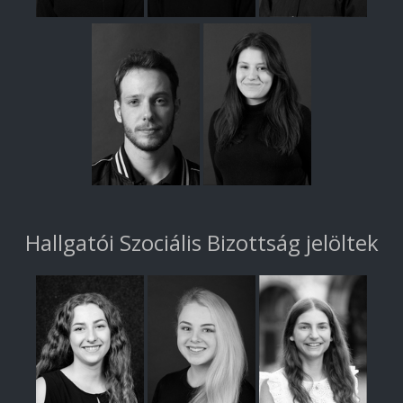
Hallgatói Szociális Bizottság jelöltek