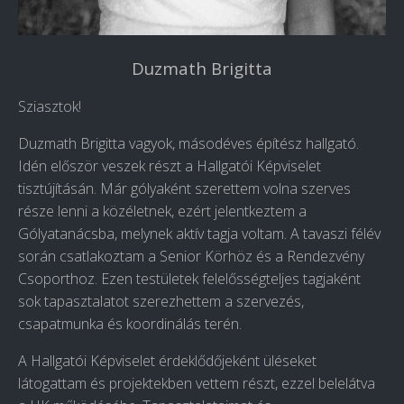
Duzmath Brigitta
Sziasztok!
Duzmath Brigitta vagyok, másodéves építész hallgató.
Idén először veszek részt a Hallgatói Képviselet
tisztújításán. Már gólyaként szerettem volna szerves
része lenni a közéletnek, ezért jelentkeztem a
Gólyatanácsba, melynek aktív tagja voltam. A tavaszi félév
során csatlakoztam a Senior Körhöz és a Rendezvény
Csoporthoz. Ezen testületek felelősségteljes tagjaként
sok tapasztalatot szerezhettem a szervezés,
csapatmunka és koordinálás terén.
A Hallgatói Képviselet érdeklődőjeként üléseket
látogattam és projektekben vettem részt, ezzel belelátva