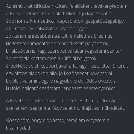
Az elmúlt két ciklusban külügyi felelősként tevékenykedtem
a Képviseletben. Ez idő alatt sikerült jó kapcsolatot
ápolnom a Nemzetközi Kapcsolatok Igazgatósággal, így
az Erasmus+ pályázatok bírálása egyre
zökkenőmentesebben alakult, emellett az Erasmus+
kiegészítő támogatásokra beérkezett pályázatok
bírálásában is nagy szerepet vállaltam egyetemi szinten.
Sokat foglalkoztam még a külföldi hallgatók
érdekképviseleti csoportjával, a Külügyi Testülettel. Sikerült
egy biztos alapokon álló, jó közösséget kovácsolni
belőlük, valamint egyre nagyobb érdeklődés övezte a
külföldi hallgatók számára rendezett eseményeinket.
A következő időszakban - felkérés esetén - alelnökként
szeretném segíteni a Képviselet munkáját és működését.
Köszönöm, hogy elolvastad, remélem elnyerem a
bizalmadat!