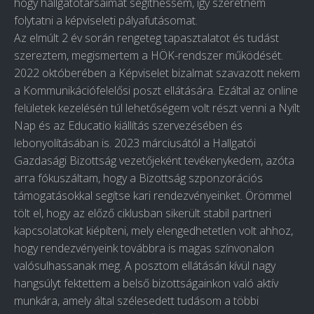
hogy hallgatótársaimat segíthessem, így szeretném
folytatni a képviseleti pályafutásomat.
Az elmúlt 2 év során rengeteg tapasztalatot és tudást
szereztem, megismertem a HÖK-rendszer működését.
2022 októberében a Képviselet bizalmat szavazott nekem
a Kommunikációfelelősi poszt ellátására. Ezáltal az online
felületek kezelésén túl lehetőségem volt részt venni a Nyílt
Nap és az Educatio kiállítás szervezésében és
lebonyolításában is. 2023 márciusától a Hallgatói
Gazdasági Bizottság vezetőjeként tevékenykedem, azóta
arra fókuszáltam, hogy a Bizottság szponzorációs
támogatásokkal segítse kari rendezvényeinket. Örömmel
tölt el, hogy az előző ciklusban sikerült stabil partneri
kapcsolatokat kiépíteni, mely elengedhetetlen volt ahhoz,
hogy rendezvényeink továbbra is magas színvonalon
valósulhassanak meg. A posztom ellátásán kívül nagy
hangsúlyt fektettem a belső bizottságainkon való aktív
munkára, amely által szélesedett tudásom a többi