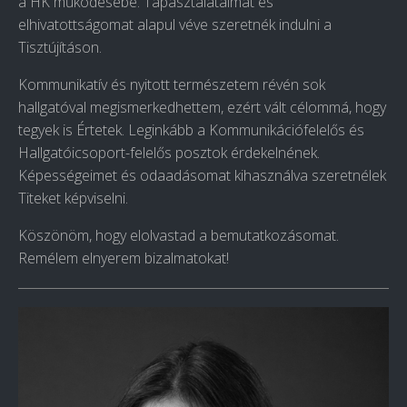
a HK működésébe. Tapasztalataimat és
elhivatottságomat alapul véve szeretnék indulni a
Tisztújításon.
Kommunikatív és nyitott természetem révén sok
hallgatóval megismerkedhettem, ezért vált célommá, hogy
tegyek is Értetek. Leginkább a Kommunikációfelelős és
Hallgatóicsoport-felelős posztok érdekelnének.
Képességeimet és odaadásomat kihasználva szeretnélek
Titeket képviselni.
Köszönöm, hogy elolvastad a bemutatkozásomat.
Remélem elnyerem bizalmatokat!