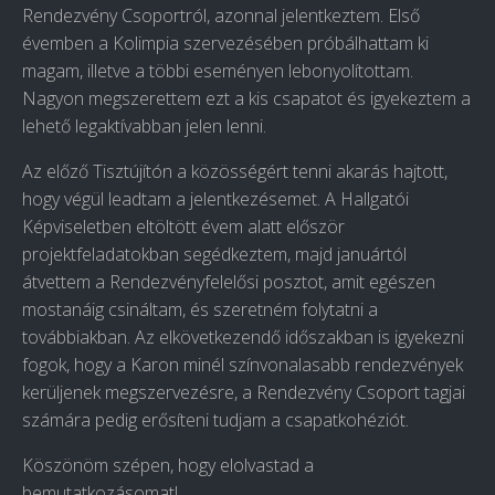
Rendezvény Csoportról, azonnal jelentkeztem. Első
évemben a Kolimpia szervezésében próbálhattam ki
magam, illetve a többi eseményen lebonyolítottam.
Nagyon megszerettem ezt a kis csapatot és igyekeztem a
lehető legaktívabban jelen lenni.
Az előző Tisztújítón a közösségért tenni akarás hajtott,
hogy végül leadtam a jelentkezésemet. A Hallgatói
Képviseletben eltöltött évem alatt először
projektfeladatokban segédkeztem, majd januártól
átvettem a Rendezvényfelelősi posztot, amit egészen
mostanáig csináltam, és szeretném folytatni a
továbbiakban. Az elkövetkezendő időszakban is igyekezni
fogok, hogy a Karon minél színvonalasabb rendezvények
kerüljenek megszervezésre, a Rendezvény Csoport tagjai
számára pedig erősíteni tudjam a csapatkohéziót.
Köszönöm szépen, hogy elolvastad a
bemutatkozásomat!