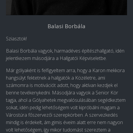
Balasi Borbála
Sziasztok!
Balasi Borbála vagyok, harmadéves építészhallgató, idén
jelentkezem másodjára a Hallgatói Képviseletbe.
Már gólyaként is felfigyeltem arra, hogy a Karon mekkora
hangsúlyt fektetnek a hallgatók a Közéletre, ami
számomra is motivációt adott, hogy aktívan kezdjek el
benne tevékenykedni. Másodjára vagyok a Senior Kör
tagja, ahol a Gólyahetek megvalósulásában segédkeztem
sokat, idén pedig lehetőségem volt kipróbálni magam a
Várostúra főszervezői szerepkörben. A szervezkedés
mindig is érdekelt, ám gimis éveim alatt erre nem nagyon
volt lehetőségem, így mikor tudomást szereztem a