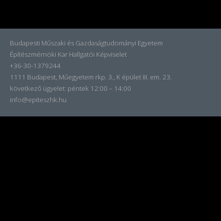
Budapesti Műszaki és Gazdaságtudományi Egyetem
Építészmérnöki Kar Hallgatói Képviselet
+36-30-1379244
1111 Budapest, Műegyetem rkp. 3., K épület III. em. 23.
következő ügyelet:
péntek 12:00 – 14:00
info@epiteszhk.hu