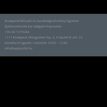
Budapesti Műszaki és Gazdaságtudományi Egyetem
Építészmérnöki Kar Hallgatói Képviselet
+36-30-1379244
1111 Budapest, Műegyetem rkp. 3., K épület III. em. 23.
következő ügyelet:
csütörtök 10:00 – 12:00
info@epiteszhk.hu