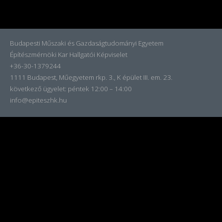
Budapesti Műszaki és Gazdaságtudományi Egyetem
Építészmérnöki Kar Hallgatói Képviselet
+36-30-1379244
1111 Budapest, Műegyetem rkp. 3., K épület III. em. 23.
következő ügyelet:
péntek 12:00 – 14:00
info@epiteszhk.hu