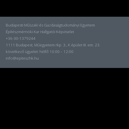
Budapesti Műszaki és Gazdaságtudományi Egyetem
Építészmérnöki Kar Hallgatói Képviselet
+36-30-1379244
1111 Budapest, Műegyetem rkp. 3., K épület III. em. 23.
következő ügyelet:
hétfő 10:00 – 12:00
info@epiteszhk.hu