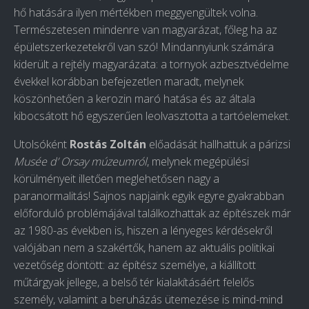
hő hatására ilyen mértékben meggyengültek volna.
Természetesen mindenre van magyarázat, főleg ha az
épületszerkezetekről van szó! Mindannyiunk számára
kiderült a rejtély magyarázata: a tornyok azbesztvédelme
évekkel korábban befejezetlen maradt, melynek
köszönhetően a kerozin maró hatása és az általa
kibocsátott hő egyszerűen leolvasztotta a tartóelemeket.
Utolsóként
Rostás Zoltán
előadását hallhattuk a párizsi
Musée d’ Orsay múzeumról
, melynek megépülési
körülményeit illetően meglehetősen nagy a
paranormalitás! Sajnos napjaink egyik egyre gyakrabban
előforduló problémájával találkozhattak az építészek már
az 1980-as években is, hiszen a lényeges kérdésekről
valójában nem a szakértők, hanem az aktuális politikai
vezetőség döntött: az építész személye, a kiállított
műtárgyak jellege, a belső tér kialakításáért felelős
személy, valamint a beruházás ütemezése is mind-mind