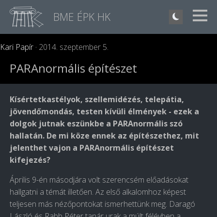
BME ÉPK HK
Kari Papír ·
2014. szeptember 5.
PARAnormális építészet
Kísértetkastélyok, szellemidézés, telepátia,
jövendőmondás, testen kívüli élmények - ezek a
dolgok jutnak eszünkbe a PARAnormális szó
hallatán. De mi köze ennek az építészethez, mit
jelenthet vajon a PARAnormális építészet
kifejezés?
Április 9-én másodjára volt szerencsém előadásokat
hallgatni a témát illetően. Az első alkalomhoz képest
teljesen más nézőpontokat ismerhettünk meg. Daragó
László és Rabb Péter tanár urak a múlt félévben a