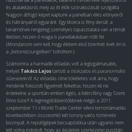
használnak a panellakók, valamint mindenféle fejlesztésről
és átalakításról, mely az itt élők szórakozását szolgálta.
Nagyon átfogó képet kaptunk a panelban élés előnyeiről
és hátrányairól egyaránt. Egy titokra is fény derült: a
tanárnőnek rengeteg személyes tapasztalata van a témát
illetően, hiszen ő maga is panellakásban nőtt fel.
(Mondanom sem kell, hogy életem első tizenhét évét én is
a „betondzsungelben” töltöttem.)
Számomra a harmadik előadás volt a legizgalmasabb,
melyet
Takács Lajos
tartott a
titokzatos és paranormális
tűzesetekről
. Az előadás címe tökéletes volt arra, hogy
mindenki fokozott figyelmét felkeltse, hiszen kit ne
érdekelne a spontán emberi égés, a lidércfény vagy Szent
Elmo tüze?! A legmegdöbbentőbbnek mégis a 2011.
szeptember 11-i World Trade Center elleni terrortámadás
következtében összeomló két torony valós története
bizonyult. A repülőgépek becsapódása után ugyanis nem
lett volna indokolt, hogy az épületek szerkezetei pusztán