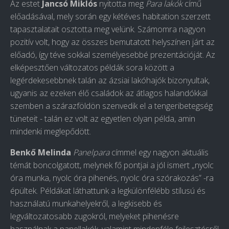
Az estet
Jancsó Miklós
nyitotta meg
Para lakók
című
előadásával, mely során egy kétéves habitation szerzett
tapasztalatait osztotta meg velünk. Számomra nagyon
pozitív volt, hogy az összes bemutatott helyszínen járt az
előadó, így téve sokkal személyesebbé prezentációját. Az
elképesztően változatos példák sora között a
legérdekesebbnek talán az ázsiai lakóhajók bizonyultak,
ugyanis az ezeken élő családok az átlagos halandókkal
szemben a szárazföldön szenvedik el a tengeribetegség
tüneteit - talán ez volt az egyetlen olyan példa, amin
mindenki meglepődött.
Benkő Melinda
Panelpara
címmel egy nagyon aktuális
témát boncolgatott, melynek fő pontjai a jól ismert „nyolc
óra munka, nyolc óra pihenés, nyolc óra szórakozás” -ra
épültek. Példákat láthattunk a legkülönfélébb stílusú és
használatú munkahelyekről, a legkisebb és
legváltozatosabb zugokról, melyeket pihenésre