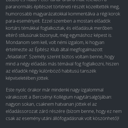
paranormális építészet történeti részét közelítették meg,
humorosabb magyarázatokkal kommentálva a régi korok
para-eseményeit. Ezzel szemben a mostani előadók
kortárs témákkal foglalkoztak, és előadásuk merőben
eltérő stílusúnak bizonyult, még egymáshoz képest is.
Mondanom sem kell, volt némi izgalom, ki hogyan
értelmezte az Építész Klub által megfogalmazott
„feladatot”. Személy szerint biztos voltam benne, hogy
mind a négy előadás más témával fog foglalkozni, hiszen
az előadók négy különböző habitusú tanszék
képviseletében jöttek.
Este nyolc órakor már mindenki nagy izgalommal
várakozott a Bercsényi Kollégium nagytársalgójában:
nagyon sokan, csaknem hatvanan jöttek el az
előadássorozat záró részére (bízom benne, hogy ez nem
csak az esemény utáni állófogadásnak volt köszönhető)!