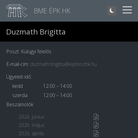
BME ÉPK HK
Duzmath Brigitta
Poszt: Külügyi felelős
E-mail-cím:
duzmath.brigitta@epiteszhk.hu
Ügyeleti idő:
kedd
12:00 – 14:00
szerda
12:00 – 14:00
Beszámolók
2026. június
2026. május
2026. április