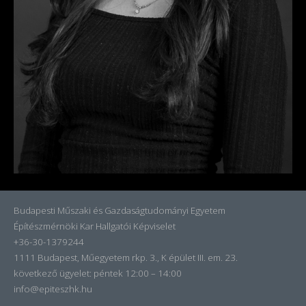
Budapesti Műszaki és Gazdaságtudományi Egyetem
Építészmérnöki Kar Hallgatói Képviselet
+36-30-1379244
1111 Budapest, Műegyetem rkp. 3., K épület III. em. 23.
következő ügyelet:
péntek 12:00 – 14:00
info@epiteszhk.hu