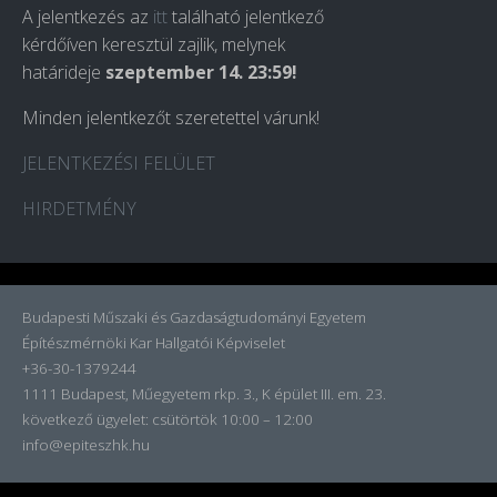
A jelentkezés az
itt
található jelentkező
kérdőíven keresztül zajlik, melynek
határideje
szeptember 14. 23:59!
Minden jelentkezőt szeretettel várunk!
JELENTKEZÉSI FELÜLET
HIRDETMÉNY
Budapesti Műszaki és Gazdaságtudományi Egyetem
Építészmérnöki Kar Hallgatói Képviselet
+36-30-1379244
1111 Budapest, Műegyetem rkp. 3., K épület III. em. 23.
következő ügyelet:
csütörtök 10:00 – 12:00
info@epiteszhk.hu