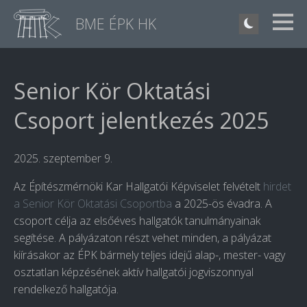
BME ÉPK HK
Senior Kör Oktatási
Csoport jelentkezés 2025
2025. szeptember 9.
Az Építészmérnöki Kar Hallgatói Képviselet felvételt
hirdet
a Senior Kör Oktatási Csoportba
a 2025-ös évadra. A
csoport célja az elsőéves hallgatók tanulmányainak
segítése. A pályázaton részt vehet minden, a pályázat
kiírásakor az ÉPK bármely teljes idejű alap-, mester- vagy
osztatlan képzésének aktív hallgatói jogviszonnyal
rendelkező hallgatója.